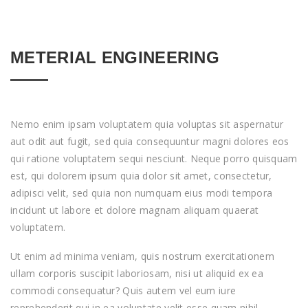
METERIAL ENGINEERING
Nemo enim ipsam voluptatem quia voluptas sit aspernatur
aut odit aut fugit, sed quia consequuntur magni dolores eos
qui ratione voluptatem sequi nesciunt. Neque porro quisquam
est, qui dolorem ipsum quia dolor sit amet, consectetur,
adipisci velit, sed quia non numquam eius modi tempora
incidunt ut labore et dolore magnam aliquam quaerat
voluptatem.
Ut enim ad minima veniam, quis nostrum exercitationem
ullam corporis suscipit laboriosam, nisi ut aliquid ex ea
commodi consequatur? Quis autem vel eum iure
reprehenderit qui in ea voluptate velit esse quam nihil