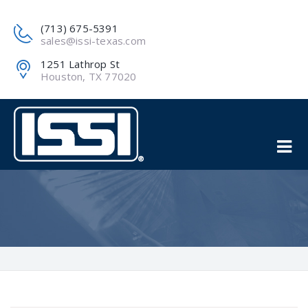
(713) 675-5391
sales@issi-texas.com
1251 Lathrop St
Houston, TX 77020