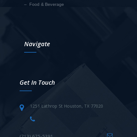
– Food & Beverage
Navigate
Get In Touch
1251 Lathrop St Houston, TX 77020
(713) 675-5391